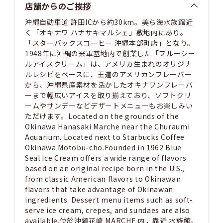
店舗からのご挨拶
沖縄自動車道 許田ICから約30km。美ら海水族館近
く「オキナワ ハナサキマルシェ」敷地内にあり。
「スターバックスコーヒー 沖縄本部町店」となり。
1948年に沖縄の米軍基地内で創業した「ブルーシー
ルアイスクリーム」は、アメリカ生まれのオリジナ
ルレシピをベースに、王道のアメリカンフレーバー
から、沖縄県産素材を活かしたオキナワンフレーバ
ーまで幅広いアイスを取り揃えており、ソフトクリ
ームやサンデーなどデザートメニューもお楽しみい
ただけます。Located on the grounds of the
Okinawa Hanasaki Marche near the Churaumi
Aquarium. Located next to Starbucks Coffee
Okinawa Motobu-cho.Founded in 1962 Blue
Seal Ice Cream offers a wide range of flavors
based on an original recipe born in the U.S.,
from classic American flavors to Okinawan
flavors that take advantage of Okinawan
ingredients. Dessert menu items such as soft-
serve ice cream, crepes, and sundaes are also
available.位於沖繩花崎 MARCHE 内，靠近 水族館。