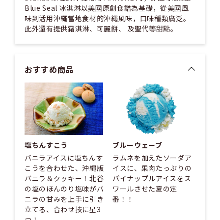
Blue Seal 冰淇淋以美國原創食譜為基礎，從美國風
味到活用沖繩當地食材的沖繩風味，口味種類廣泛。
此外還有提供霜淇淋、可麗餅、 及聖代等甜點。
おすすめ商品
塩ちんすこう
ブルーウェーブ
バニラアイスに塩ちんす
ラムネを加えたソーダア
こうを合わせた、沖縄版
イスに、果肉たっぷりの
バニラ＆クッキー！北谷
パイナップルアイスをス
の塩のほんのり塩味がバ
ワールさせた夏の定
ニラの甘みを上手に引き
番！！
立てる、合わせ技に星3
つ！