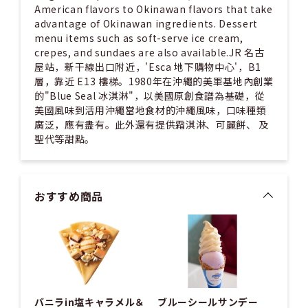
American flavors to Okinawan flavors that take
advantage of Okinawan ingredients. Dessert
menu items such as soft-serve ice cream,
crepes, and sundaes are also available.JR 名古
屋站，新干線出口附近，'Esca 地下購物中心'，B1
層，靠近 E13 樓梯。1980年在沖繩的美軍基地內創業
的"Blue Seal 冰淇淋"，以美國原創食譜為基礎，從
美國風味到活用沖繩當地食材的沖繩風味，口味種類
廣泛，應有盡有。此外還有提供霜淇淋、可麗餅、 及
聖代等甜點。
おすすめ商品
バニラin塩キャラメル＆
ブルーシールサンデー