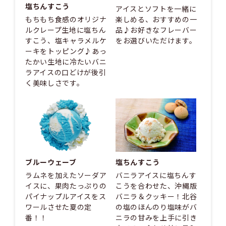
塩ちんすこう
アイスとソフトを一緒に
もちもち食感のオリジナ
楽しめる、おすすめの一
ルクレープ生地に塩ちん
品♪お好きなフレーバー
すこう、塩キャラメルケ
をお選びいただけます。
ーキをトッピング♪あっ
たかい生地に冷たいバニ
ラアイスの口どけが後引
く美味しさです。
ブルーウェーブ
塩ちんすこう
ラムネを加えたソーダア
バニラアイスに塩ちんす
イスに、果肉たっぷりの
こうを合わせた、沖縄版
パイナップルアイスをス
バニラ＆クッキー！北谷
ワールさせた夏の定
の塩のほんのり塩味がバ
番！！
ニラの甘みを上手に引き