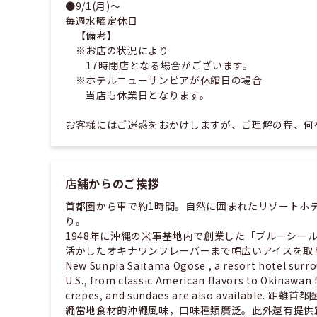
●9/1(月)〜
毎週水曜定休日
【備考】
※お店の状況により
17時閉店となる場合がございます。
※ホテルニューサンピアが休館日の場合
当店も休業日となります。
お客様にはご迷惑をおかけしますが、ご理解の程、何
店舗からのご挨拶
首都圏から車で約1時間。自然に囲まれたリゾートホ
り。
1948年に沖縄の米軍基地内で創業した「ブルーシ
活かしたオキナワンフレーバーまで幅広いアイスを取り揃
New Sunpia Saitama Ogose , a resort hotel surrou
U.S., from classic American flavors to Okinawan
crepes, and sundaes are also availa
繩當地食材的沖繩風味，口味種類廣泛。此外還有提供