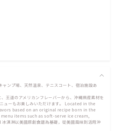
キャンプ場、天然温泉、テニスコート、宿泊施設あ
に、王道のアメリカンフレーバーから、沖縄県産素材を
楽しみいただけます。 Located in the
avors based on an original recipe born in the
t menu items such as soft-serve ice cream,
內。Blue Seal 冰淇淋以美國原創食譜為基礎，從美國風味到活用沖