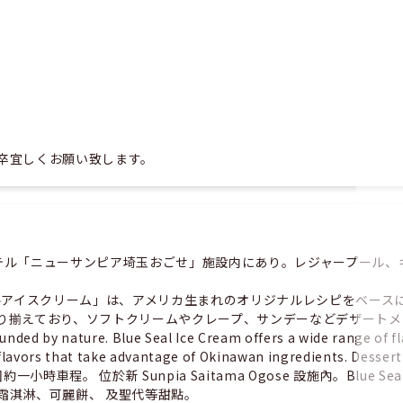
卒宜しくお願い致します。
テル「ニューサンピア埼玉おごせ」施設内にあり。レジャープール、
ールアイスクリーム」は、アメリカ生まれのオリジナルレシピをベース
えており、ソフトクリームやクレープ、サンデーなどデザートメニューもお
nded by nature. Blue Seal Ice Cream offers a wide range of fl
 flavors that take advantage of Okinawan ingredients. Desser
ble. 距離首都圈約一小時車程。 位於新 Sunpia Saitama Ogose 設施
霜淇淋、可麗餅、 及聖代等甜點。