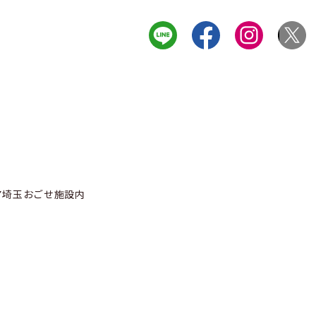
せ
ピア埼玉おごせ施設内