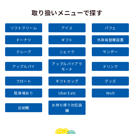
取り扱いメニューで探す
ソフトクリーム
アイス
パフェ
ドーナツ
ギフト
外貨両替機設置
クレープ
シェイク
サンデー
アップルパイアラ
アップルパイ
ドリンク
モード
フロート
ギフトカップ
グッズ
駐車場あり
Uber Eats
Wolt
お持ち帰り対応店
出前館
舗