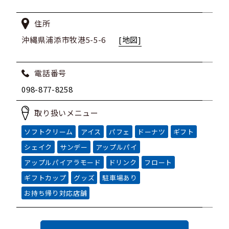
住所
沖縄県浦添市牧港5-5-6
[地図]
電話番号
098-877-8258
取り扱いメニュー
ソフトクリーム
アイス
パフェ
ドーナツ
ギフト
シェイク
サンデー
アップルパイ
アップルパイアラモード
ドリンク
フロート
ギフトカップ
グッズ
駐車場あり
お持ち帰り対応店舗