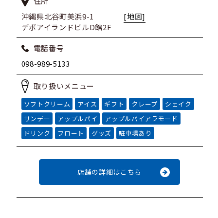
住所
沖縄県北谷町美浜9-1
[地図]
デポアイランドビルD館2F
電話番号
098-989-5133
取り扱いメニュー
ソフトクリーム
アイス
ギフト
クレープ
シェイク
サンデー
アップルパイ
アップルパイアラモード
ドリンク
フロート
グッズ
駐車場あり
店舗の詳細はこちら