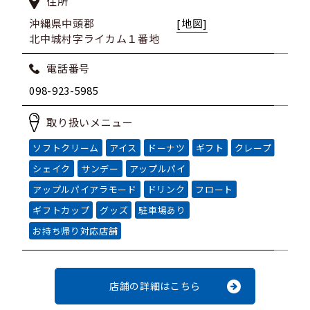
住所
沖縄県中頭郡
[地図]
北中城村字ライカム１番地
電話番号
098-923-5985
取り扱いメニュー
ソフトクリーム
アイス
ドーナツ
ギフト
クレープ
シェイク
サンデー
アップルパイ
アップルパイアラモード
ドリンク
フロート
ギフトカップ
グッズ
駐車場あり
お持ち帰り対応店舗
店舗の詳細はこちら