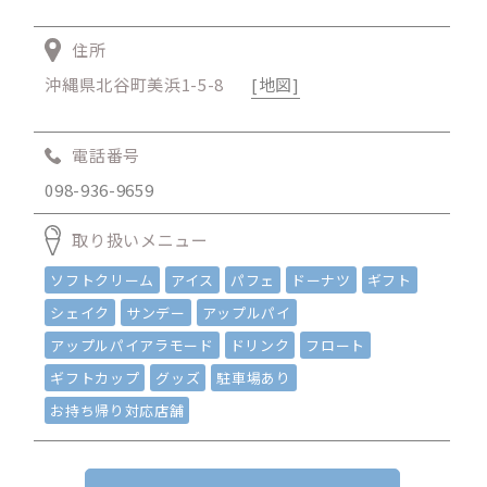
住所
沖縄県北谷町美浜1-5-8
[地図]
電話番号
098-936-9659
取り扱いメニュー
ソフトクリーム
アイス
パフェ
ドーナツ
ギフト
シェイク
サンデー
アップルパイ
アップルパイアラモード
ドリンク
フロート
ギフトカップ
グッズ
駐車場あり
お持ち帰り対応店舗