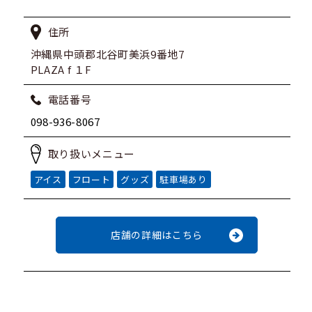
住所
沖縄県中頭郡北谷町美浜9番地7
PLAZA f １F
電話番号
098-936-8067
取り扱いメニュー
アイス
フロート
グッズ
駐車場あり
店舗の詳細はこちら