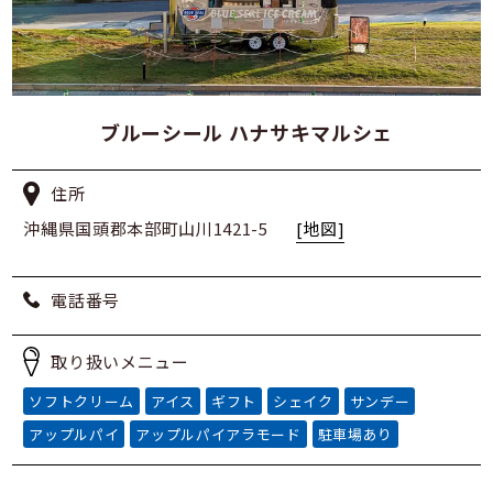
ブルーシール ハナサキマルシェ
住所
沖縄県国頭郡本部町山川1421-5
[地図]
電話番号
取り扱いメニュー
ソフトクリーム
アイス
ギフト
シェイク
サンデー
アップルパイ
アップルパイアラモード
駐車場あり