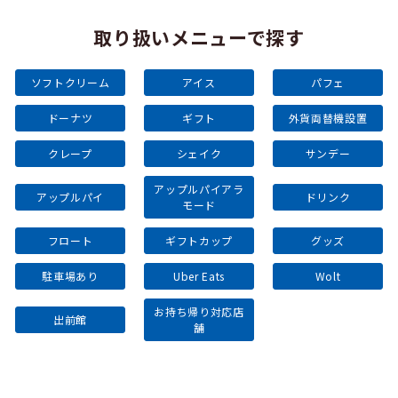
取り扱いメニューで探す
ソフトクリーム
アイス
パフェ
ドーナツ
ギフト
外貨両替機設置
クレープ
シェイク
サンデー
アップルパイアラ
アップルパイ
ドリンク
モード
フロート
ギフトカップ
グッズ
駐車場あり
Uber Eats
Wolt
お持ち帰り対応店
出前館
舗