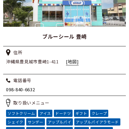
ブルーシール 豊崎
住所
沖縄県豊見城市豊崎1-411
[地図]
電話番号
098-840-6632
取り扱いメニュー
ソフトクリーム
アイス
ドーナツ
ギフト
クレープ
シェイク
サンデー
アップルパイ
アップルパイアラモード