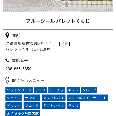
ブルーシール パレットくもじ
住所
沖縄県那覇市久茂地1-1-1
[地図]
パレットくもじ1F 110号
電話番号
098-866-5850
取り扱いメニュー
ソフトクリーム
アイス
ドーナツ
ギフト
クレープ
シェイク
サンデー
アップルパイ
アップルパイアラモード
ドリンク
フロート
ギフトカップ
グッズ
お持ち帰り対応店舗