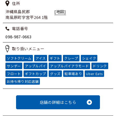
住所
沖縄県島尻郡
[地図]
南風原町字宮平264 1階
電話番号
098-987-0663
取り扱いメニュー
ソフトクリーム
アイス
ギフト
クレープ
シェイク
サンデー
アップルパイ
アップルパイアラモード
ドリンク
フロート
ギフトカップ
グッズ
駐車場あり
Uber Eats
お持ち帰り対応店舗
店舗の詳細はこちら