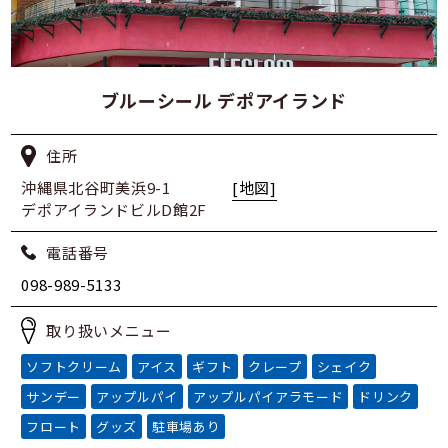
ブルーシール デポアイランド
住所
沖縄県北谷町美浜9-1
[地図]
デポアイランドビルD館2F
電話番号
098-989-5133
取り扱いメニュー
ソフトクリーム
アイス
ギフト
クレープ
シェイク
サンデー
アップルパイ
アップルパイアラモード
ドリンク
フロート
グッズ
駐車場あり