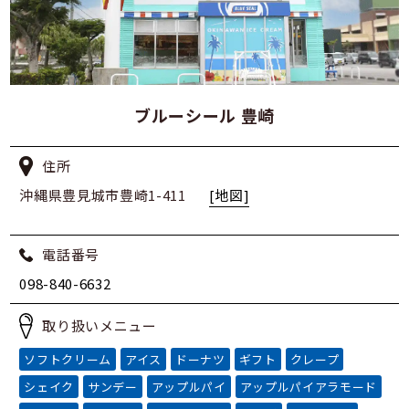
ブルーシール 豊崎
住所
沖縄県豊見城市豊崎1-411
[地図]
電話番号
098-840-6632
取り扱いメニュー
ソフトクリーム
アイス
ドーナツ
ギフト
クレープ
シェイク
サンデー
アップルパイ
アップルパイアラモード