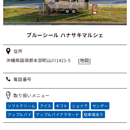
ブルーシール ハナサキマルシェ
住所
沖縄県国頭郡本部町山川1421-5
[地図]
電話番号
取り扱いメニュー
ソフトクリーム
アイス
ギフト
シェイク
サンデー
アップルパイ
アップルパイアラモード
駐車場あり