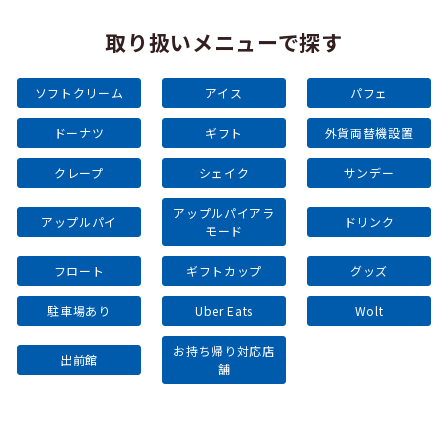
取り扱いメニューで探す
ソフトクリーム
アイス
パフェ
ドーナツ
ギフト
外貨両替機設置
クレープ
シェイク
サンデー
アップルパイアラ
アップルパイ
ドリンク
モード
フロート
ギフトカップ
グッズ
駐車場あり
Uber Eats
Wolt
お持ち帰り対応店
出前館
舗