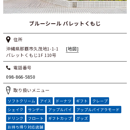
ブルーシール パレットくもじ
住所
沖縄県那覇市久茂地1-1-1
[地図]
パレットくもじ1F 110号
電話番号
098-866-5850
取り扱いメニュー
ソフトクリーム
アイス
ドーナツ
ギフト
クレープ
シェイク
サンデー
アップルパイ
アップルパイアラモード
ドリンク
フロート
ギフトカップ
グッズ
お持ち帰り対応店舗