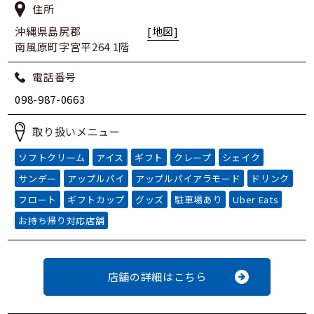
住所
沖縄県島尻郡
[地図]
南風原町字宮平264 1階
電話番号
098-987-0663
取り扱いメニュー
ソフトクリーム
アイス
ギフト
クレープ
シェイク
サンデー
アップルパイ
アップルパイアラモード
ドリンク
フロート
ギフトカップ
グッズ
駐車場あり
Uber Eats
お持ち帰り対応店舗
店舗の詳細はこちら