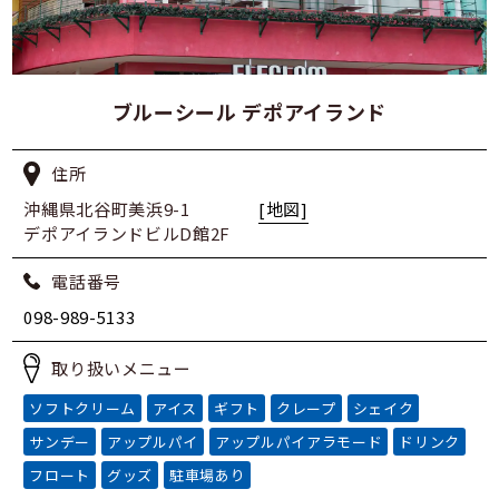
ブルーシール デポアイランド
住所
沖縄県北谷町美浜9-1
[地図]
デポアイランドビルD館2F
電話番号
098-989-5133
取り扱いメニュー
ソフトクリーム
アイス
ギフト
クレープ
シェイク
サンデー
アップルパイ
アップルパイアラモード
ドリンク
フロート
グッズ
駐車場あり