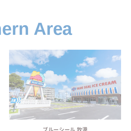
hern Area
ブルーシール 牧港