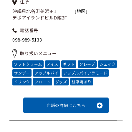
住所
沖縄県北谷町美浜9-1
[地図]
デポアイランドビルD館2F
電話番号
098-989-5133
取り扱いメニュー
ソフトクリーム
アイス
ギフト
クレープ
シェイク
サンデー
アップルパイ
アップルパイアラモード
ドリンク
フロート
グッズ
駐車場あり
店舗の詳細はこちら