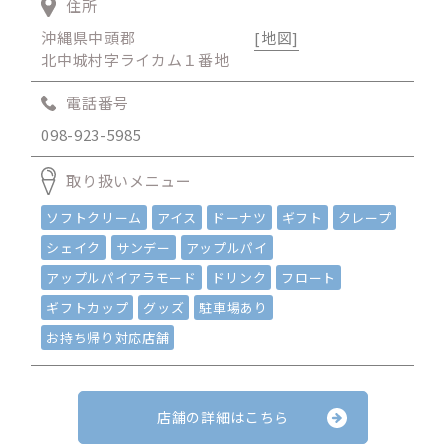
住所
沖縄県中頭郡
[地図]
北中城村字ライカム１番地
電話番号
098-923-5985
取り扱いメニュー
ソフトクリーム
アイス
ドーナツ
ギフト
クレープ
シェイク
サンデー
アップルパイ
アップルパイアラモード
ドリンク
フロート
ギフトカップ
グッズ
駐車場あり
お持ち帰り対応店舗
店舗の詳細はこちら