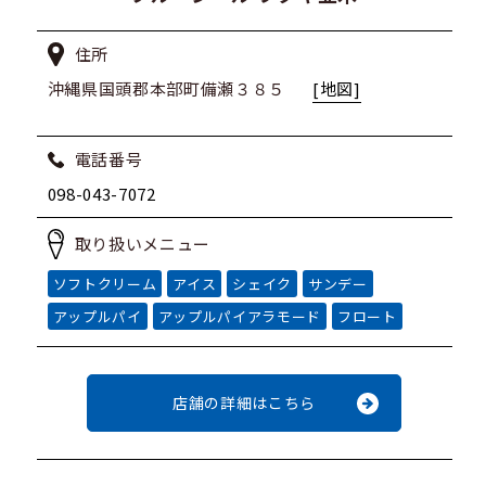
住所
沖縄県国頭郡本部町備瀬３８５
[地図]
電話番号
098-043-7072
取り扱いメニュー
ソフトクリーム
アイス
シェイク
サンデー
アップルパイ
アップルパイアラモード
フロート
店舗の詳細はこちら