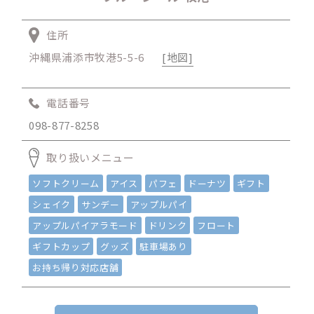
住所
沖縄県浦添市牧港5-5-6
[地図]
電話番号
098-877-8258
取り扱いメニュー
ソフトクリーム
アイス
パフェ
ドーナツ
ギフト
シェイク
サンデー
アップルパイ
アップルパイアラモード
ドリンク
フロート
ギフトカップ
グッズ
駐車場あり
お持ち帰り対応店舗