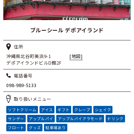
ブルーシール デポアイランド
住所
沖縄県北谷町美浜9-1
[地図]
デポアイランドビルD館2F
電話番号
098-989-5133
取り扱いメニュー
ソフトクリーム
アイス
ギフト
クレープ
シェイク
サンデー
アップルパイ
アップルパイアラモード
ドリンク
フロート
グッズ
駐車場あり