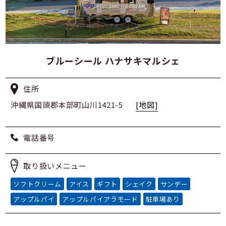
ブルーシール ハナサキマルシェ
住所
沖縄県国頭郡本部町山川1421-5
[地図]
電話番号
取り扱いメニュー
ソフトクリーム
アイス
ギフト
シェイク
サンデー
アップルパイ
アップルパイアラモード
駐車場あり