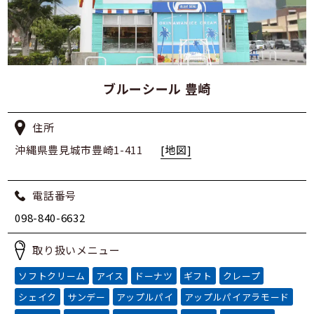
ブルーシール 豊崎
住所
沖縄県豊見城市豊崎1-411
[地図]
電話番号
098-840-6632
取り扱いメニュー
ソフトクリーム
アイス
ドーナツ
ギフト
クレープ
シェイク
サンデー
アップルパイ
アップルパイアラモード