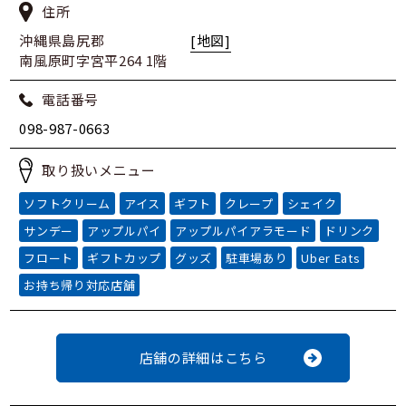
住所
沖縄県島尻郡
[地図]
南風原町字宮平264 1階
電話番号
098-987-0663
取り扱いメニュー
ソフトクリーム
アイス
ギフト
クレープ
シェイク
サンデー
アップルパイ
アップルパイアラモード
ドリンク
フロート
ギフトカップ
グッズ
駐車場あり
Uber Eats
お持ち帰り対応店舗
店舗の詳細はこちら