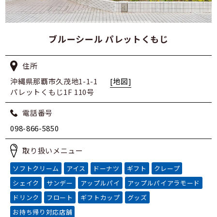
ブルーシール パレットくもじ
住所
沖縄県那覇市久茂地1-1-1
[地図]
パレットくもじ1F 110号
電話番号
098-866-5850
取り扱いメニュー
ソフトクリーム
アイス
ドーナツ
ギフト
クレープ
シェイク
サンデー
アップルパイ
アップルパイアラモード
ドリンク
フロート
ギフトカップ
グッズ
お持ち帰り対応店舗