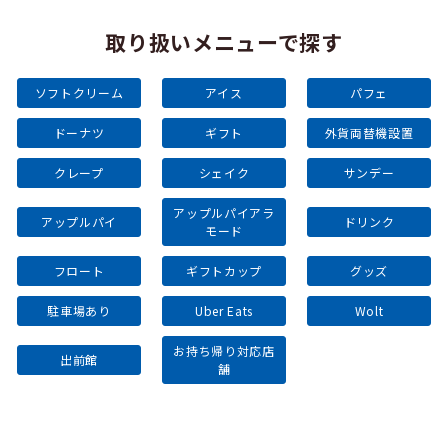
取り扱いメニューで探す
ソフトクリーム
アイス
パフェ
ドーナツ
ギフト
外貨両替機設置
クレープ
シェイク
サンデー
アップルパイアラ
アップルパイ
ドリンク
モード
フロート
ギフトカップ
グッズ
駐車場あり
Uber Eats
Wolt
お持ち帰り対応店
出前館
舗